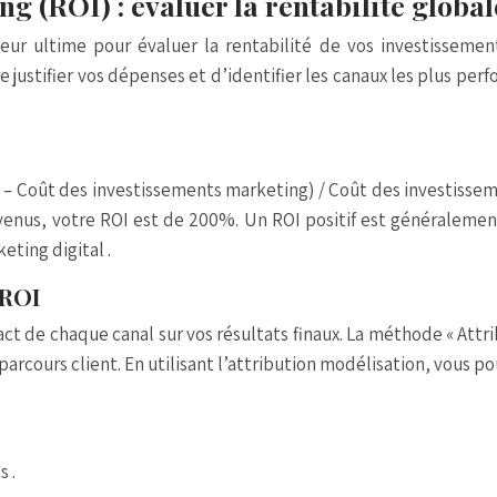
g (ROI) : évaluer la rentabilité global
teur ultime pour évaluer la rentabilité de vos investisseme
 justifier vos dépenses et d’identifier les canaux les plus per
– Coût des investissements marketing) / Coût des investisse
venus, votre ROI est de 200%. Un ROI positif est généralem
eting digital
.
 ROI
act de chaque canal sur vos résultats finaux. La méthode « At
parcours client. En utilisant l’attribution modélisation, vous po
ts
.