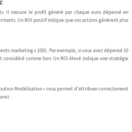
e
nts. Il mesure le profit généré par chaque euro dépensé en
formants. Un ROI positif indique que vos actions génèrent plus
ments marketing x 100)
. Par exemple, si vous avez dépensé 10
ent considéré comme bon. Un ROI élevé indique une
stratégie
tribution Modélisation » vous permet d’attribuer correctement
uvez :